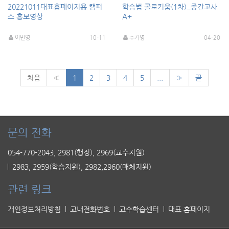
20221011대표홈페이지용 캠퍼
학습법 콜로키움(1차)_중간고사
스 홍보영상
A+
이민영
10-11
추가영
04-20
처음
«
1
2
3
4
5
...
»
끝
문의 전화
054-770-2043, 2981(행정), 2969(교수지원)
2983, 2959(학습지원), 2982,2960(매체지원)
관련 링크
개인정보처리방침
교내전화번호
교수학습센터
대표 홈페이지