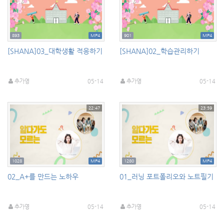
893
MP4
901
MP4
[SHANA]03_대학생활 적응하기
[SHANA]02_학습관리하기
추가영
05-14
추가영
05-14
22:47
23:59
1028
MP4
1280
MP4
02_A+를 만드는 노하우
01_러닝 포트폴리오와 노트필기
추가영
05-14
추가영
05-14