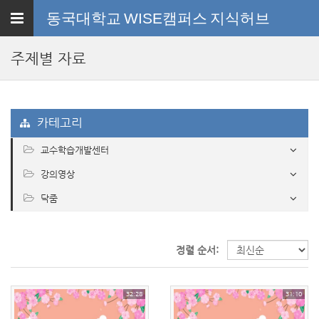
Toggle
동국대학교 WISE캠퍼스
지식허브
navigation
주제별 자료
카테고리
교수학습개발센터
강의영상
닥줌
정렬 순서:
32:28
31:10