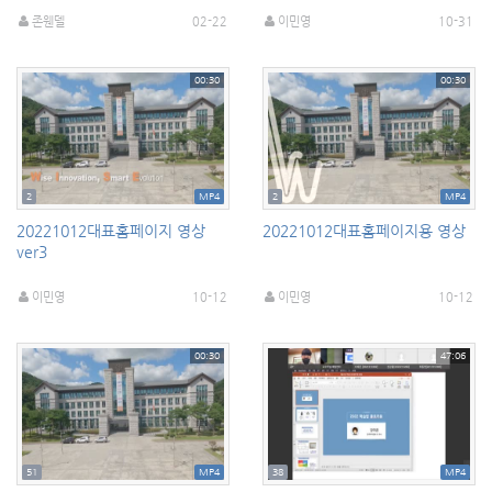
존웬델
02-22
이민영
10-31
00:30
00:30
2
MP4
2
MP4
20221012대표홈페이지 영상
20221012대표홈페이지용 영상
ver3
이민영
10-12
이민영
10-12
00:30
47:06
51
MP4
38
MP4