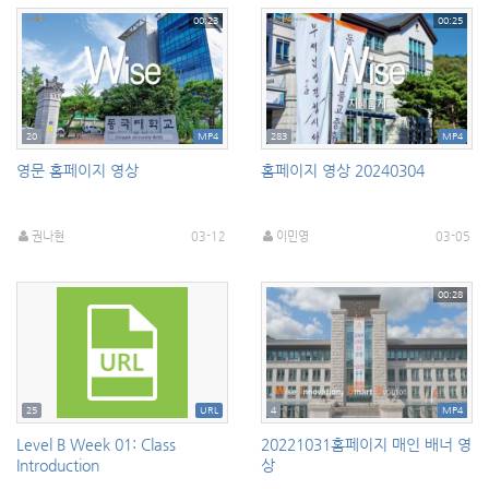
00:23
00:25
20
MP4
283
MP4
영문 홈페이지 영상
홈페이지 영상 20240304
권나현
03-12
이민영
03-05
00:28
25
URL
4
MP4
Level B Week 01: Class
20221031홈페이지 매인 배너 영
Introduction
상